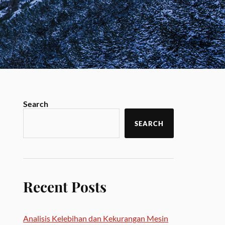
Search
SEARCH
Recent Posts
Analisis Kelebihan dan Kekurangan Mesin