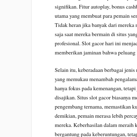
signifikan. Fitur autoplay, bonus cash
utama yang membuat para pemain sem
Tidak heran jika banyak dari mereka
saja saat mereka bermain di situs yan
profesional. Slot gacor hari ini menja
memberikan jaminan bahwa peluang ke
Selain itu, keberadaan berbagai jenis
yang memukau menambah pengalaman
hanya fokus pada kemenangan, tetapi
disajikan. Situs slot gacor biasanya
pengembang ternama, memastikan kual
demikian, pemain merasa lebih percay
mereka. Keberhasilan dalam meraih k
bergantung pada keberuntungan, tet