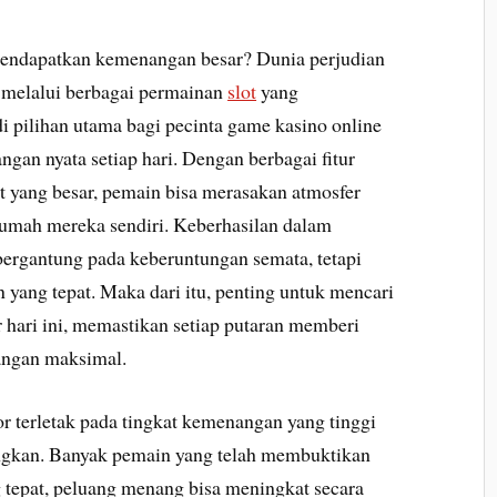
mendapatkan kemenangan besar? Dunia perjudian
melalui berbagai permainan
slot
yang
i pilihan utama bagi pecinta game kasino online
gan nyata setiap hari. Dengan berbagai fitur
ot yang besar, pemain bisa merasakan atmosfer
rumah mereka sendiri. Keberhasilan dalam
bergantung pada keberuntungan semata, tetapi
 yang tepat. Maka dari itu, penting untuk mencari
 hari ini, memastikan setiap putaran memberi
angan maksimal.
or terletak pada tingkat kemenangan yang tinggi
ungkan. Banyak pemain yang telah membuktikan
tepat, peluang menang bisa meningkat secara