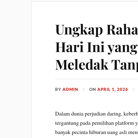
Ungkap Rahas
Hari Ini yan
Meledak Tan
BY
ADMIN
ON
APRIL 1, 2026
Dalam dunia perjudian daring, keber
tergantung pada pemilihan platform yan
banyak pecinta hiburan uang asli men