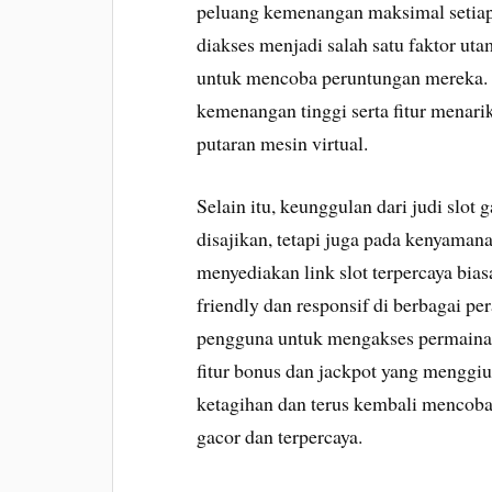
peluang kemenangan maksimal setiap 
diakses menjadi salah satu faktor u
untuk mencoba peruntungan mereka. Si
kemenangan tinggi serta fitur mena
putaran mesin virtual.
Selain itu, keunggulan dari judi slot 
disajikan, tetapi juga pada kenyaman
menyediakan link slot terpercaya bi
friendly dan responsif di berbagai p
pengguna untuk mengakses permainan
fitur bonus dan jackpot yang menggiu
ketagihan dan terus kembali mencoba 
gacor dan terpercaya.