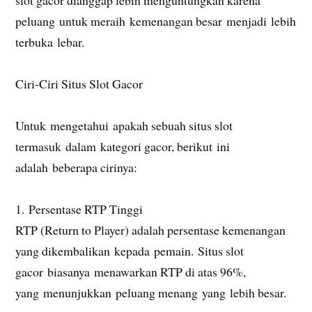
slot gacor dianggap lebih menguntungkan karena
peluang untuk meraih kemenangan besar menjadi lebih
terbuka lebar.
Ciri-Ciri Situs Slot Gacor
Untuk mengetahui apakah sebuah situs slot
termasuk dalam kategori gacor, berikut ini
adalah beberapa cirinya:
1. Persentase RTP Tinggi
RTP (Return to Player) adalah persentase kemenangan
yang dikembalikan kepada pemain. Situs slot
gacor biasanya menawarkan RTP di atas 96%,
yang menunjukkan peluang menang yang lebih besar.