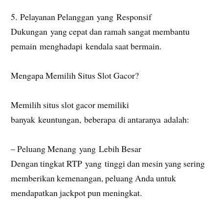
5. Pelayanan Pelanggan yang Responsif
Dukungan yang cepat dan ramah sangat membantu
pemain menghadapi kendala saat bermain.
Mengapa Memilih Situs Slot Gacor?
Memilih situs slot gacor memiliki
banyak keuntungan, beberapa di antaranya adalah:
– Peluang Menang yang Lebih Besar
Dengan tingkat RTP yang tinggi dan mesin yang sering
memberikan kemenangan, peluang Anda untuk
mendapatkan jackpot pun meningkat.