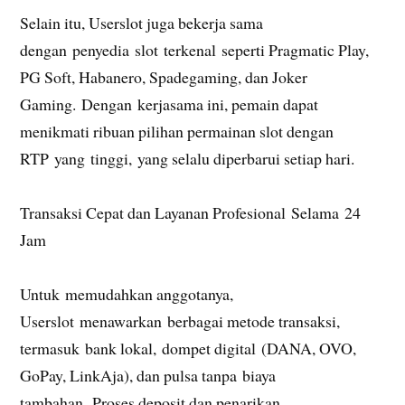
Selain itu, Userslot juga bekerja sama
dengan penyedia slot terkenal seperti Pragmatic Play,
PG Soft, Habanero, Spadegaming, dan Joker
Gaming. Dengan kerjasama ini, pemain dapat
menikmati ribuan pilihan permainan slot dengan
RTP yang tinggi, yang selalu diperbarui setiap hari.
Transaksi Cepat dan Layanan Profesional Selama 24
Jam
Untuk memudahkan anggotanya,
Userslot menawarkan berbagai metode transaksi,
termasuk bank lokal, dompet digital (DANA, OVO,
GoPay, LinkAja), dan pulsa tanpa biaya
tambahan. Proses deposit dan penarikan