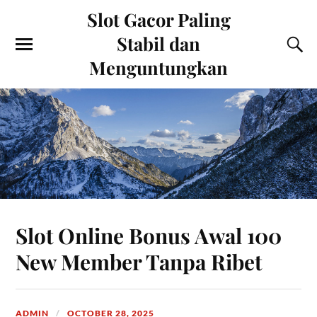
Slot Gacor Paling
Stabil dan
Menguntungkan
Slot Online Bonus Awal 100
New Member Tanpa Ribet
ADMIN
OCTOBER 28, 2025