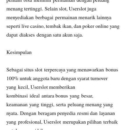
menang tertinggi. Selain slot, Userslot juga
menyediakan berbagai permainan menarik lainnya
seperti live casino, tembak ikan, dan poker online yang
dapat diakses dengan satu akun saja.
Kesimpulan
Sebagai situs slot terpercaya yang menawarkan bonus
100% untuk anggota baru dengan syarat turnover
yang kecil, Userslot memberikan
kombinasi ideal antara bonus yang besar,
keamanan yang tinggi, serta peluang menang yang
nyata. Dengan beragam penyedia resmi dan layanan
yang profesional, Userslot merupakan pilihan terbaik