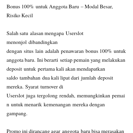
Bonus 100% untuk Anggota Baru – Modal Besar,
Risiko Kecil
Salah satu alasan mengapa Userslot
menonjol dibandingkan
dengan situs lain adalah penawaran bonus 100% untuk
anggota baru. Ini berarti setiap pemain yang melakukan
deposit untuk pertama kali akan mendapatkan
saldo tambahan dua kali lipat dari jumlah deposit
mereka. Syarat turnover di
Userslot juga tergolong rendah, memungkinkan pemai
n untuk menarik kemenangan mereka dengan
gampang.
Promo ini dirancang agar anggota baru bisa merasakan