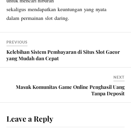
untuk mencari hiburan
sekaligus mendapatkan keuntungan yang nyata
dalam permainan slot daring.
PREVIOUS
Kelebihan Sistem Pembayaran di Situs Slot Gacor
yang Mudah dan Cepat
NEXT
Masuk Komunitas Game Online Penghasil Uang
Tanpa Deposit
Leave a Reply