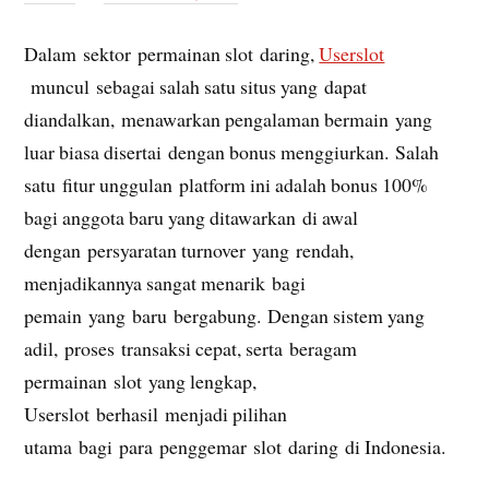
Dalam sektor permainan slot daring,
Userslot
muncul sebagai salah satu situs yang dapat
diandalkan, menawarkan pengalaman bermain yang
luar biasa disertai dengan bonus menggiurkan. Salah
satu fitur unggulan platform ini adalah bonus 100%
bagi anggota baru yang ditawarkan di awal
dengan persyaratan turnover yang rendah,
menjadikannya sangat menarik bagi
pemain yang baru bergabung. Dengan sistem yang
adil, proses transaksi cepat, serta beragam
permainan slot yang lengkap,
Userslot berhasil menjadi pilihan
utama bagi para penggemar slot daring di Indonesia.