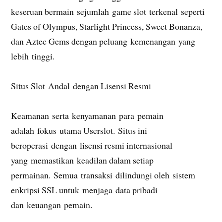
keseruan bermain sejumlah game slot terkenal seperti
Gates of Olympus, Starlight Princess, Sweet Bonanza,
dan Aztec Gems dengan peluang kemenangan yang
lebih tinggi.
Situs Slot Andal dengan Lisensi Resmi
Keamanan serta kenyamanan para pemain
adalah fokus utama Userslot. Situs ini
beroperasi dengan lisensi resmi internasional
yang memastikan keadilan dalam setiap
permainan. Semua transaksi dilindungi oleh sistem
enkripsi SSL untuk menjaga data pribadi
dan keuangan pemain.