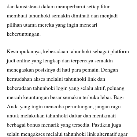
dan konsistensi dalam memperbarui setiap fitur
membuat tahunhoki semakin diminati dan menjadi
pilihan utama mereka yang ingin mencari
keberuntungan.
Kesimpulannya, keberadaan tahunhoki sebagai platform
judi online yang lengkap dan terpercaya semakin
menegaskan posisinya di hati para pemain. Dengan
kemudahan akses melalui tahunhoki link dan
keberadaan tahunhoki login yang selalu aktif, peluang
meraih keuntungan besar semakin terbuka lebar. Bagi
Anda yang ingin mencoba peruntungan, jangan ragu
untuk melakukan tahunhoki daftar dan menikmati
berbagai bonus menarik yang tersedia. Pastikan juga
selalu mengakses melalui tahunhoki link alternatif agar