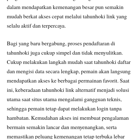
dalam mendapatkan kemenangan besar pun semakin
mudah berkat akses cepat melalui tahunhoki link yang
selalu aktif dan terpercaya.
Bagi yang baru bergabung, proses pendaftaran di
tahunhoki juga cukup simpel dan tidak menyulitkan.
Cukup melakukan langkah mudah saat tahunhoki daftar
dan mengisi data secara lengkap, pemain akan langsung
mendapatkan akses ke berbagai permainan favorit. Saat
ini, keberadaan tahunhoki link alternatif menjadi solusi
utama saat situs utama mengalami gangguan teknis,
sehingga pemain tetap dapat melakukan login tanpa
hambatan. Kemudahan akses ini membuat pengalaman
bermain semakin lancar dan menyenangkan, serta
memastikan peluang kemenangan tetap terbuka lebar