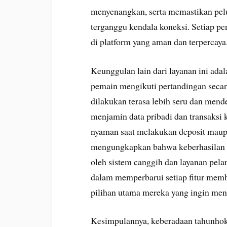
menyenangkan, serta memastikan pelu
terganggu kendala koneksi. Setiap 
di platform yang aman dan terpercaya
Keunggulan lain dari layanan ini ada
pemain mengikuti pertandingan secara
dilakukan terasa lebih seru dan mend
menjamin data pribadi dan transaksi 
nyaman saat melakukan deposit maup
mengungkapkan bahwa keberhasilan m
oleh sistem canggih dan layanan pela
dalam memperbarui setiap fitur memb
pilihan utama mereka yang ingin men
Kesimpulannya, keberadaan tahunhoki