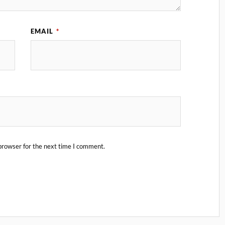
EMAIL
*
browser for the next time I comment.