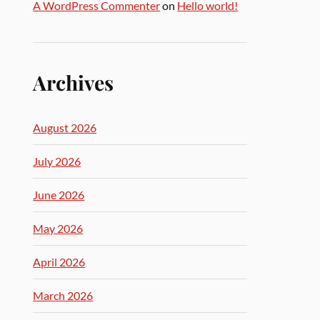
A WordPress Commenter
on
Hello world!
Archives
August 2026
July 2026
June 2026
May 2026
April 2026
March 2026