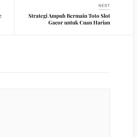
NEXT
e
Strategi Ampuh Bermain Toto Slot
Gacor untuk Cuan Harian