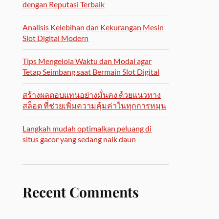
dengan Reputasi Terbaik
Analisis Kelebihan dan Kekurangan Mesin
Slot Digital Modern
Tips Mengelola Waktu dan Modal agar
Tetap Seimbang saat Bermain Slot Digital
สร้างผลตอบแทนอย่างมั่นคง ด้วยแนวทาง
สล็อต ที่ช่วยเพิ่มความคุ้มค่าในทุกการหมุน
Langkah mudah optimalkan peluang di
situs gacor yang sedang naik daun
Recent Comments