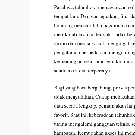
Pasalnya, tahunhoki menawarkan berb
tempat lain. Dengan segudang fitur 
bondong mencari tahu bagaimana ca
menikmati layanan terbaik. Tidak hera
forum dan media sosial, mengingat
pengalaman berbeda dan menguntung
kemenangan besar pun semakin mudah 
selalu aktif dan terpercaya.
Bagi yang baru bergabung, proses pen
tidak menyulitkan. Cukup melakukan 
data secara lengkap, pemain akan la
favorit. Saat ini, keberadaan tahunhok
utama mengalami gangguan teknis, se
hambatan. Kemudahan akses ini mem