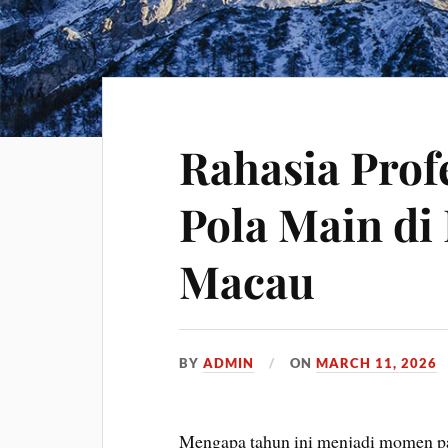
Rahasia Prof
Pola Main di
Macau
BY
ADMIN
ON
MARCH 11, 2026
Mengapa tahun ini menjadi momen pal