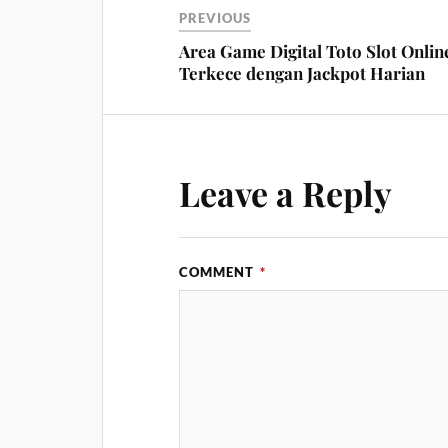
PREVIOUS
Area Game Digital Toto Slot Onlin
Terkece dengan Jackpot Harian
Leave a Reply
COMMENT
*