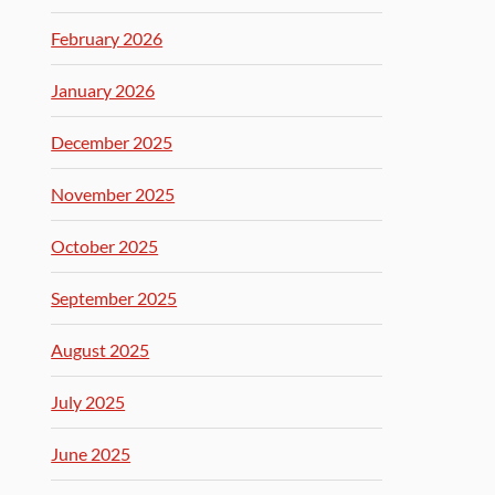
February 2026
January 2026
December 2025
November 2025
October 2025
September 2025
August 2025
July 2025
June 2025