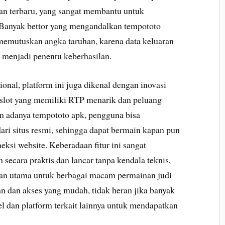
an terbaru, yang sangat membantu untuk
Banyak bettor yang mengandalkan tempototo
memutuskan angka taruhan, karena data keluaran
i menjadi penentu keberhasilan.
onal, platform ini juga dikenal dengan inovasi
slot yang memiliki RTP menarik dan peluang
n adanya tempototo apk, pengguna bisa
ri situs resmi, sehingga dapat bermain kapan pun
eksi website. Keberadaan fitur ini sangat
ecara praktis dan lancar tanpa kendala teknis,
ihan utama untuk berbagai macam permainan judi
an dan akses yang mudah, tidak heran jika banyak
el dan platform terkait lainnya untuk mendapatkan