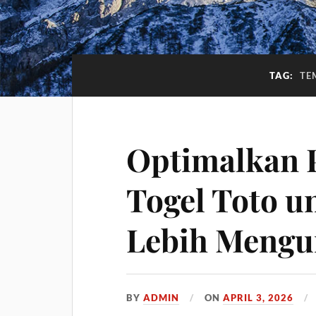
TAG:
TE
Optimalkan 
Togel Toto u
Lebih Mengu
BY
ADMIN
ON
APRIL 3, 2026