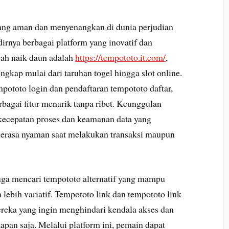
ng aman dan menyenangkan di dunia perjudian
irnya berbagai platform yang inovatif dan
gah naik daun adalah
https://tempototo.it.com/
,
gkap mulai dari taruhan togel hingga slot online.
ototo login dan pendaftaran tempototo daftar,
bagai fitur menarik tanpa ribet. Keunggulan
a kecepatan proses dan keamanan data yang
merasa nyaman saat melakukan transaksi maupun
uga mencari tempototo alternatif yang mampu
ebih variatif. Tempototo link dan tempototo link
mereka yang ingin menghindari kendala akses dan
kapan saja. Melalui platform ini, pemain dapat