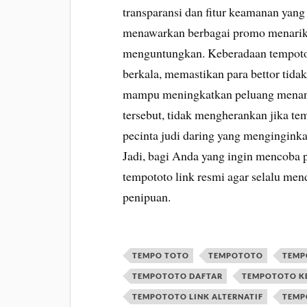
transparansi dan fitur keamanan yan
menawarkan berbagai promo menarik
menguntungkan. Keberadaan tempototo
berkala, memastikan para bettor tidak
mampu meningkatkan peluang menang
tersebut, tidak mengherankan jika te
pecinta judi daring yang mengingin
Jadi, bagi Anda yang ingin mencoba 
tempototo link resmi agar selalu mend
penipuan.
TEMPO TOTO
TEMPOTOTO
TEMP
TEMPOTOTO DAFTAR
TEMPOTOTO K
TEMPOTOTO LINK ALTERNATIF
TEMP