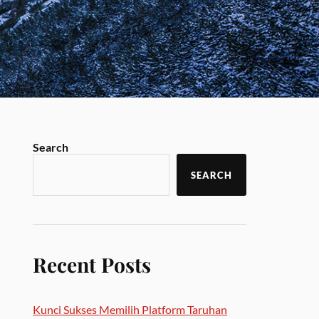
Search
SEARCH
Recent Posts
Kunci Sukses Memilih Platform Taruhan