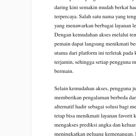
daring kini semakin mudah berkat had
terpercaya. Salah satu nama yang ten
yang menawarkan berbagai layanan len
Dengan kemudahan akses melalui temp
pemain dapat langsung menikmati ber
utama dari platform ini terletak pad
terjamin, sehingga setiap pengguna 
bermain.
Selain kemudahan akses, pengguna j
memberikan pengalaman berbeda dan l
alternatif hadir sebagai solusi bagi 
tetap bisa menikmati layanan favorit 
mengakses prediksi angka dan keluar
meningkatkan peluang kemenangan. 