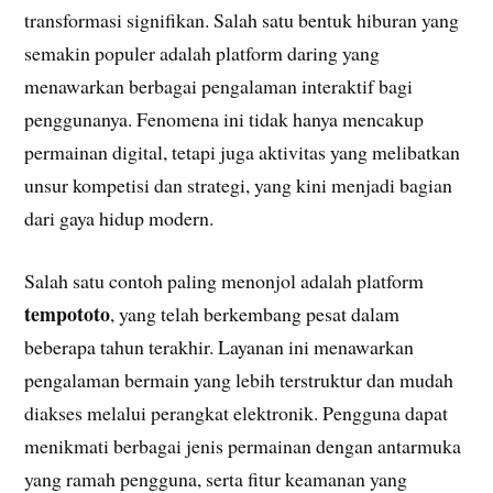
transformasi signifikan. Salah satu bentuk hiburan yang
semakin populer adalah platform daring yang
menawarkan berbagai pengalaman interaktif bagi
penggunanya. Fenomena ini tidak hanya mencakup
permainan digital, tetapi juga aktivitas yang melibatkan
unsur kompetisi dan strategi, yang kini menjadi bagian
dari gaya hidup modern.
Salah satu contoh paling menonjol adalah platform
tempototo
, yang telah berkembang pesat dalam
beberapa tahun terakhir. Layanan ini menawarkan
pengalaman bermain yang lebih terstruktur dan mudah
diakses melalui perangkat elektronik. Pengguna dapat
menikmati berbagai jenis permainan dengan antarmuka
yang ramah pengguna, serta fitur keamanan yang