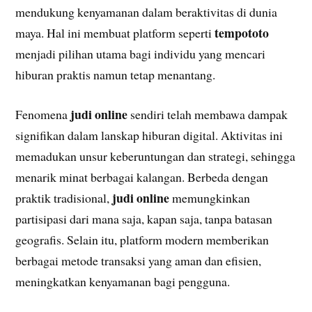
mendukung kenyamanan dalam beraktivitas di dunia
tempototo
maya. Hal ini membuat platform seperti
menjadi pilihan utama bagi individu yang mencari
hiburan praktis namun tetap menantang.
judi online
Fenomena
sendiri telah membawa dampak
signifikan dalam lanskap hiburan digital. Aktivitas ini
memadukan unsur keberuntungan dan strategi, sehingga
menarik minat berbagai kalangan. Berbeda dengan
judi online
praktik tradisional,
memungkinkan
partisipasi dari mana saja, kapan saja, tanpa batasan
geografis. Selain itu, platform modern memberikan
berbagai metode transaksi yang aman dan efisien,
meningkatkan kenyamanan bagi pengguna.