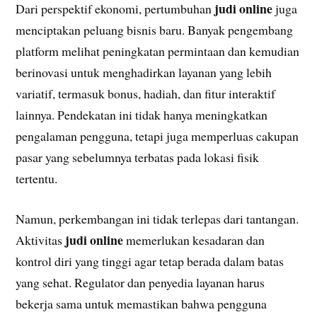
judi online
Dari perspektif ekonomi, pertumbuhan
juga
menciptakan peluang bisnis baru. Banyak pengembang
platform melihat peningkatan permintaan dan kemudian
berinovasi untuk menghadirkan layanan yang lebih
variatif, termasuk bonus, hadiah, dan fitur interaktif
lainnya. Pendekatan ini tidak hanya meningkatkan
pengalaman pengguna, tetapi juga memperluas cakupan
pasar yang sebelumnya terbatas pada lokasi fisik
tertentu.
Namun, perkembangan ini tidak terlepas dari tantangan.
judi online
Aktivitas
memerlukan kesadaran dan
kontrol diri yang tinggi agar tetap berada dalam batas
yang sehat. Regulator dan penyedia layanan harus
bekerja sama untuk memastikan bahwa pengguna