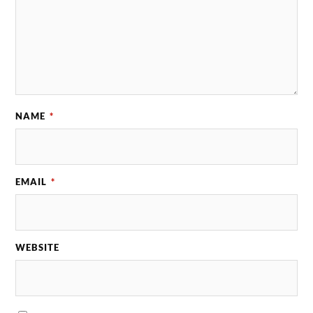
NAME
*
EMAIL
*
WEBSITE