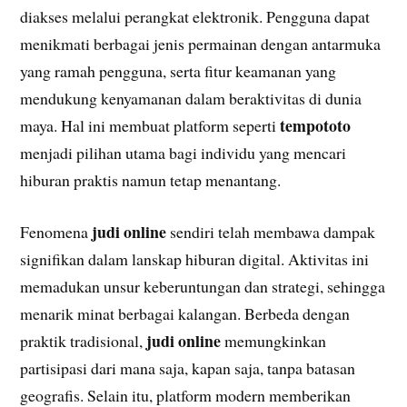
diakses melalui perangkat elektronik. Pengguna dapat
menikmati berbagai jenis permainan dengan antarmuka
yang ramah pengguna, serta fitur keamanan yang
mendukung kenyamanan dalam beraktivitas di dunia
tempototo
maya. Hal ini membuat platform seperti
menjadi pilihan utama bagi individu yang mencari
hiburan praktis namun tetap menantang.
judi online
Fenomena
sendiri telah membawa dampak
signifikan dalam lanskap hiburan digital. Aktivitas ini
memadukan unsur keberuntungan dan strategi, sehingga
menarik minat berbagai kalangan. Berbeda dengan
judi online
praktik tradisional,
memungkinkan
partisipasi dari mana saja, kapan saja, tanpa batasan
geografis. Selain itu, platform modern memberikan