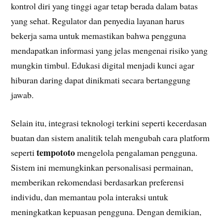
kontrol diri yang tinggi agar tetap berada dalam batas
yang sehat. Regulator dan penyedia layanan harus
bekerja sama untuk memastikan bahwa pengguna
mendapatkan informasi yang jelas mengenai risiko yang
mungkin timbul. Edukasi digital menjadi kunci agar
hiburan daring dapat dinikmati secara bertanggung
jawab.
Selain itu, integrasi teknologi terkini seperti kecerdasan
buatan dan sistem analitik telah mengubah cara platform
tempototo
seperti
mengelola pengalaman pengguna.
Sistem ini memungkinkan personalisasi permainan,
memberikan rekomendasi berdasarkan preferensi
individu, dan memantau pola interaksi untuk
meningkatkan kepuasan pengguna. Dengan demikian,