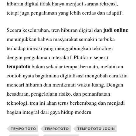
hiburan digital tidak hanya menjadi sarana rekreasi,
tetapi juga pengalaman yang lebih cerdas dan adaptif.
judi online
Secara keseluruhan, tren hiburan digital dan
menunjukkan bahwa masyarakat semakin terbuka
terhadap inovasi yang menggabungkan teknologi
dengan pengalaman interaktif. Platform seperti
tempototo
bukan sekadar tempat bermain, melainkan
contoh nyata bagaimana digitalisasi mengubah cara kita
mencari hiburan dan menikmati waktu luang. Dengan
kesadaran, pengelolaan risiko, dan pemanfaatan
teknologi, tren ini akan terus berkembang dan menjadi
bagian integral dari gaya hidup modern.
TEMPO TOTO
TEMPOTOTO
TEMPOTOTO LOGIN