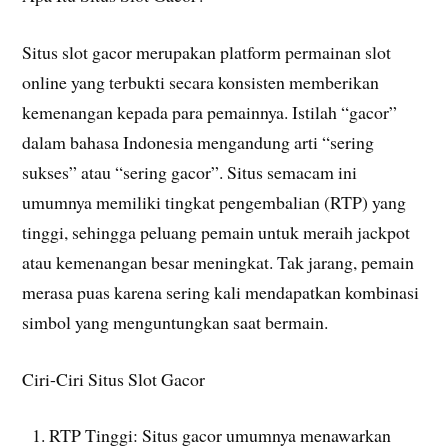
Situs slot gacor merupakan platform permainan slot
online yang terbukti secara konsisten memberikan
kemenangan kepada para pemainnya. Istilah “gacor”
dalam bahasa Indonesia mengandung arti “sering
sukses” atau “sering gacor”. Situs semacam ini
umumnya memiliki tingkat pengembalian (RTP) yang
tinggi, sehingga peluang pemain untuk meraih jackpot
atau kemenangan besar meningkat. Tak jarang, pemain
merasa puas karena sering kali mendapatkan kombinasi
simbol yang menguntungkan saat bermain.
Ciri-Ciri Situs Slot Gacor
RTP Tinggi: Situs gacor umumnya menawarkan