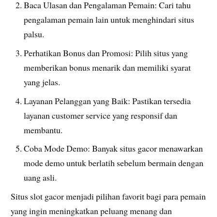
Baca Ulasan dan Pengalaman Pemain: Cari tahu
pengalaman pemain lain untuk menghindari situs
palsu.
Perhatikan Bonus dan Promosi: Pilih situs yang
memberikan bonus menarik dan memiliki syarat
yang jelas.
Layanan Pelanggan yang Baik: Pastikan tersedia
layanan customer service yang responsif dan
membantu.
Coba Mode Demo: Banyak situs gacor menawarkan
mode demo untuk berlatih sebelum bermain dengan
uang asli.
Situs slot gacor menjadi pilihan favorit bagi para pemain
yang ingin meningkatkan peluang menang dan