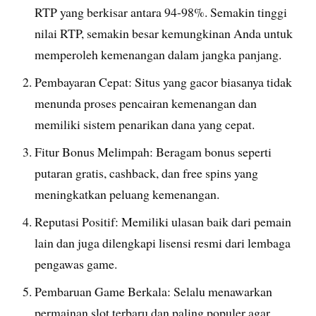
RTP yang berkisar antara 94-98%. Semakin tinggi
nilai RTP, semakin besar kemungkinan Anda untuk
memperoleh kemenangan dalam jangka panjang.
Pembayaran Cepat: Situs yang gacor biasanya tidak
menunda proses pencairan kemenangan dan
memiliki sistem penarikan dana yang cepat.
Fitur Bonus Melimpah: Beragam bonus seperti
putaran gratis, cashback, dan free spins yang
meningkatkan peluang kemenangan.
Reputasi Positif: Memiliki ulasan baik dari pemain
lain dan juga dilengkapi lisensi resmi dari lembaga
pengawas game.
Pembaruan Game Berkala: Selalu menawarkan
permainan slot terbaru dan paling populer agar