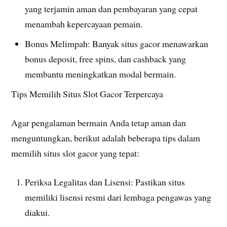
yang terjamin aman dan pembayaran yang cepat
menambah kepercayaan pemain.
Bonus Melimpah: Banyak situs gacor menawarkan
bonus deposit, free spins, dan cashback yang
membantu meningkatkan modal bermain.
Tips Memilih Situs Slot Gacor Terpercaya
Agar pengalaman bermain Anda tetap aman dan
menguntungkan, berikut adalah beberapa tips dalam
memilih situs slot gacor yang tepat:
Periksa Legalitas dan Lisensi: Pastikan situs
memiliki lisensi resmi dari lembaga pengawas yang
diakui.