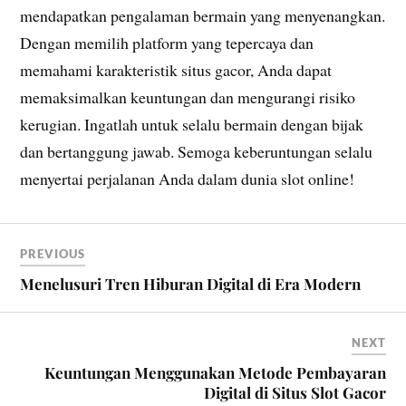
mendapatkan pengalaman bermain yang menyenangkan.
Dengan memilih platform yang tepercaya dan
memahami karakteristik situs gacor, Anda dapat
memaksimalkan keuntungan dan mengurangi risiko
kerugian. Ingatlah untuk selalu bermain dengan bijak
dan bertanggung jawab. Semoga keberuntungan selalu
menyertai perjalanan Anda dalam dunia slot online!
PREVIOUS
Menelusuri Tren Hiburan Digital di Era Modern
NEXT
Keuntungan Menggunakan Metode Pembayaran
Digital di Situs Slot Gacor