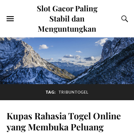
Slot Gacor Paling
Stabil dan
Menguntungkan
TAG:
TRIBUNTOGEL
Kupas Rahasia Togel Online
yang Membuka Peluang