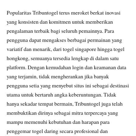
Popularitas Tribuntogel terus meroket berkat inovasi
yang konsisten dan komitmen untuk memberikan
pengalaman terbaik bagi seluruh pemainnya. Para
pengguna dapat mengakses berbagai permainan yang
variatif dan menarik, dari togel singapore hingga togel
hongkong, semuanya tersedia lengkap di dalam satu
platform. Dengan kemudahan login dan keamanan data
yang terjamin, tidak mengherankan jika banyak
pengguna setia yang menyebut situs ini sebagai destinasi
utama untuk bertaruh angka keberuntungan. Tidak
hanya sekadar tempat bermain, Tribuntogel juga telah
membuktikan dirinya sebagai mitra terpercaya yang
mampu memenuhi kebutuhan dan harapan para
penggemar togel daring secara profesional dan