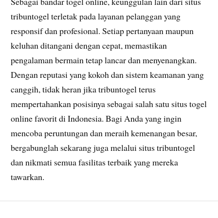
Sebagai bandar togel online, keunggulan lain dari situs
tribuntogel terletak pada layanan pelanggan yang
responsif dan profesional. Setiap pertanyaan maupun
keluhan ditangani dengan cepat, memastikan
pengalaman bermain tetap lancar dan menyenangkan.
Dengan reputasi yang kokoh dan sistem keamanan yang
canggih, tidak heran jika tribuntogel terus
mempertahankan posisinya sebagai salah satu situs togel
online favorit di Indonesia. Bagi Anda yang ingin
mencoba peruntungan dan meraih kemenangan besar,
bergabunglah sekarang juga melalui situs tribuntogel
dan nikmati semua fasilitas terbaik yang mereka
tawarkan.