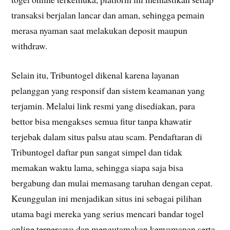
transaksi berjalan lancar dan aman, sehingga pemain
merasa nyaman saat melakukan deposit maupun
withdraw.
Selain itu, Tribuntogel dikenal karena layanan
pelanggan yang responsif dan sistem keamanan yang
terjamin. Melalui link resmi yang disediakan, para
bettor bisa mengakses semua fitur tanpa khawatir
terjebak dalam situs palsu atau scam. Pendaftaran di
Tribuntogel daftar pun sangat simpel dan tidak
memakan waktu lama, sehingga siapa saja bisa
bergabung dan mulai memasang taruhan dengan cepat.
Keunggulan ini menjadikan situs ini sebagai pilihan
utama bagi mereka yang serius mencari bandar togel
online terpercaya dan mengutamakan kenyamanan serta