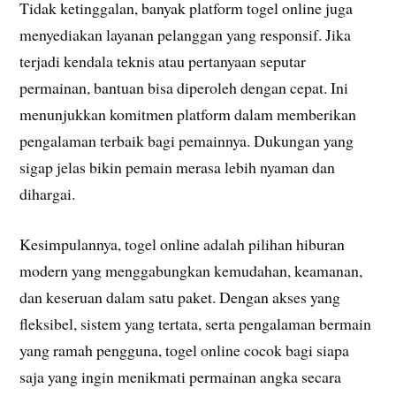
Tidak ketinggalan, banyak platform togel online juga
menyediakan layanan pelanggan yang responsif. Jika
terjadi kendala teknis atau pertanyaan seputar
permainan, bantuan bisa diperoleh dengan cepat. Ini
menunjukkan komitmen platform dalam memberikan
pengalaman terbaik bagi pemainnya. Dukungan yang
sigap jelas bikin pemain merasa lebih nyaman dan
dihargai.
Kesimpulannya, togel online adalah pilihan hiburan
modern yang menggabungkan kemudahan, keamanan,
dan keseruan dalam satu paket. Dengan akses yang
fleksibel, sistem yang tertata, serta pengalaman bermain
yang ramah pengguna, togel online cocok bagi siapa
saja yang ingin menikmati permainan angka secara