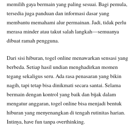
memilih gaya bermain yang paling sesuai. Bagi pemula,
tersedia juga panduan dan informasi dasar yang
membantu memahami alur permainan. Jadi, tidak perlu
merasa minder atau takut salah langkah—semuanya
dibuat ramah pengguna.
Dari sisi hiburan, togel online menawarkan sensasi yang
berbeda. Setiap hasil undian menghadirkan momen
tegang sekaligus seru. Ada rasa penasaran yang bikin
nagih, tapi tetap bisa dinikmati secara santai. Selama
bermain dengan kontrol yang baik dan bijak dalam
mengatur anggaran, togel online bisa menjadi bentuk
hiburan yang menyenangkan di tengah rutinitas harian.
Intinya, have fun tanpa overthinking.