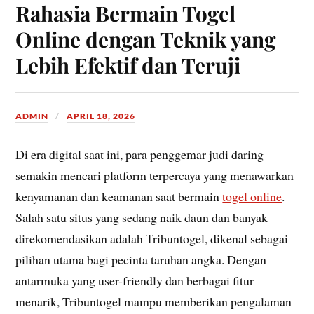
Rahasia Bermain Togel
Online dengan Teknik yang
Lebih Efektif dan Teruji
ADMIN
APRIL 18, 2026
Di era digital saat ini, para penggemar judi daring
semakin mencari platform terpercaya yang menawarkan
kenyamanan dan keamanan saat bermain
togel online
.
Salah satu situs yang sedang naik daun dan banyak
direkomendasikan adalah Tribuntogel, dikenal sebagai
pilihan utama bagi pecinta taruhan angka. Dengan
antarmuka yang user-friendly dan berbagai fitur
menarik, Tribuntogel mampu memberikan pengalaman