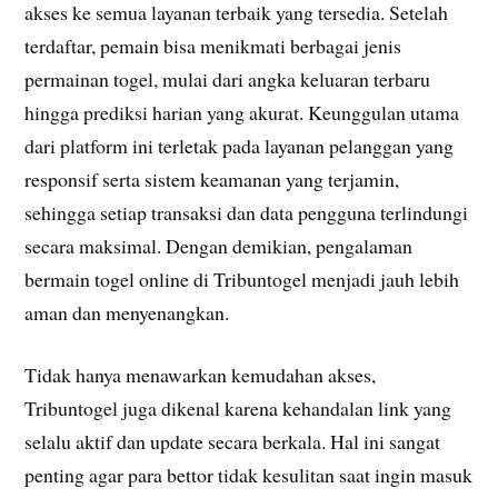
akses ke semua layanan terbaik yang tersedia. Setelah
terdaftar, pemain bisa menikmati berbagai jenis
permainan togel, mulai dari angka keluaran terbaru
hingga prediksi harian yang akurat. Keunggulan utama
dari platform ini terletak pada layanan pelanggan yang
responsif serta sistem keamanan yang terjamin,
sehingga setiap transaksi dan data pengguna terlindungi
secara maksimal. Dengan demikian, pengalaman
bermain togel online di Tribuntogel menjadi jauh lebih
aman dan menyenangkan.
Tidak hanya menawarkan kemudahan akses,
Tribuntogel juga dikenal karena kehandalan link yang
selalu aktif dan update secara berkala. Hal ini sangat
penting agar para bettor tidak kesulitan saat ingin masuk