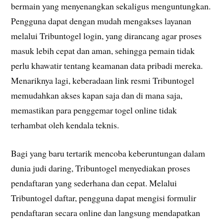
bermain yang menyenangkan sekaligus menguntungkan.
Pengguna dapat dengan mudah mengakses layanan
melalui Tribuntogel login, yang dirancang agar proses
masuk lebih cepat dan aman, sehingga pemain tidak
perlu khawatir tentang keamanan data pribadi mereka.
Menariknya lagi, keberadaan link resmi Tribuntogel
memudahkan akses kapan saja dan di mana saja,
memastikan para penggemar togel online tidak
terhambat oleh kendala teknis.
Bagi yang baru tertarik mencoba keberuntungan dalam
dunia judi daring, Tribuntogel menyediakan proses
pendaftaran yang sederhana dan cepat. Melalui
Tribuntogel daftar, pengguna dapat mengisi formulir
pendaftaran secara online dan langsung mendapatkan