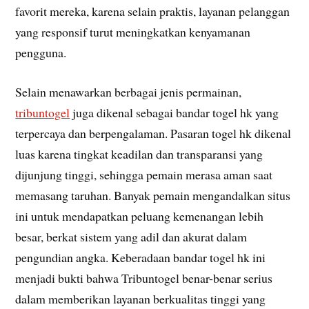
favorit mereka, karena selain praktis, layanan pelanggan
yang responsif turut meningkatkan kenyamanan
pengguna.
Selain menawarkan berbagai jenis permainan,
tribuntogel
juga dikenal sebagai bandar togel hk yang
terpercaya dan berpengalaman. Pasaran togel hk dikenal
luas karena tingkat keadilan dan transparansi yang
dijunjung tinggi, sehingga pemain merasa aman saat
memasang taruhan. Banyak pemain mengandalkan situs
ini untuk mendapatkan peluang kemenangan lebih
besar, berkat sistem yang adil dan akurat dalam
pengundian angka. Keberadaan bandar togel hk ini
menjadi bukti bahwa Tribuntogel benar-benar serius
dalam memberikan layanan berkualitas tinggi yang