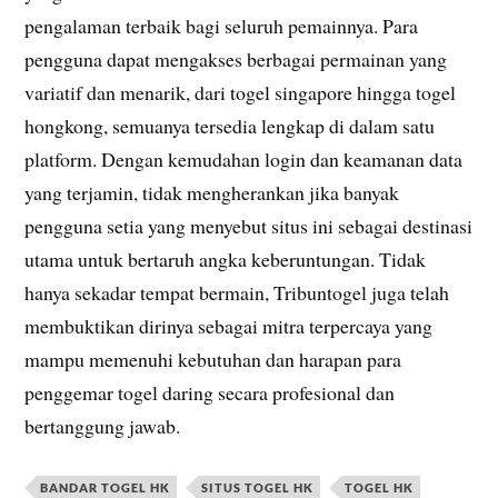
pengalaman terbaik bagi seluruh pemainnya. Para
pengguna dapat mengakses berbagai permainan yang
variatif dan menarik, dari togel singapore hingga togel
hongkong, semuanya tersedia lengkap di dalam satu
platform. Dengan kemudahan login dan keamanan data
yang terjamin, tidak mengherankan jika banyak
pengguna setia yang menyebut situs ini sebagai destinasi
utama untuk bertaruh angka keberuntungan. Tidak
hanya sekadar tempat bermain, Tribuntogel juga telah
membuktikan dirinya sebagai mitra terpercaya yang
mampu memenuhi kebutuhan dan harapan para
penggemar togel daring secara profesional dan
bertanggung jawab.
BANDAR TOGEL HK
SITUS TOGEL HK
TOGEL HK