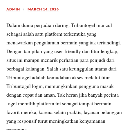
ADMIN
MARCH 14, 2026
Dalam dunia perjudian daring, Tribuntogel muncul
sebagai salah satu platform terkemuka yang
menawarkan pengalaman bermain yang tak tertandingi.
Dengan tampilan yang user-friendly dan fitur lengkap,
situs ini mampu menarik perhatian para penjudi dari
berbagai kalangan. Salah satu keunggulan utama dari
Tribuntogel adalah kemudahan akses melalui fitur
Tribuntogel login, memungkinkan pengguna masuk
dengan cepat dan aman. Tak heran jika banyak pecinta
togel memilih platform ini sebagai tempat bermain
favorit mereka, karena selain praktis, layanan pelanggan
yang responsif turut meningkatkan kenyamanan
pengguna.