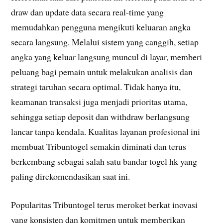
draw dan update data secara real-time yang
memudahkan pengguna mengikuti keluaran angka
secara langsung. Melalui sistem yang canggih, setiap
angka yang keluar langsung muncul di layar, memberi
peluang bagi pemain untuk melakukan analisis dan
strategi taruhan secara optimal. Tidak hanya itu,
keamanan transaksi juga menjadi prioritas utama,
sehingga setiap deposit dan withdraw berlangsung
lancar tanpa kendala. Kualitas layanan profesional ini
membuat Tribuntogel semakin diminati dan terus
berkembang sebagai salah satu bandar togel hk yang
paling direkomendasikan saat ini.
Popularitas Tribuntogel terus meroket berkat inovasi
yang konsisten dan komitmen untuk memberikan