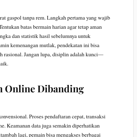
barat gaspol tanpa rem. Langkah pertama yang wajib
entukan batas bermain harian agar tetap aman
angka dan statistik hasil sebelumnya untuk
min kemenangan mutlak, pendekatan ini bisa
rasional. Jangan lupa, disiplin adalah kunci—
aik.
m Online Dibanding
konvensional. Proses pendaftaran cepat, transaksi
time. Keamanan data juga semakin diperhatikan
itambah lagi, pemain bisa mengakses berbagai