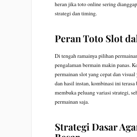
heran jika toto online sering diangg
strategi dan timing.
Peran Toto Slot d
Di tengah ramainya pilihan permaina
pengalaman bermain makin panas. Ko
permainan slot yang cepat dan visual
dan hasil instan, kombinasi ini terasa
membuka peluang variasi strategi, se
permainan saja.
Strategi Dasar Ag