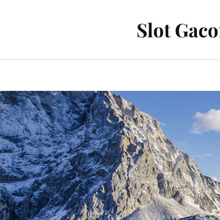
Slot Gaco