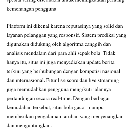
kemenangan pengguna.
Platform ini dikenal karena reputasinya yang solid dan
layanan pelanggan yang responsif. Sistem prediksi yang
digunakan didukung oleh algoritma canggih dan
analisis mendalam dari para ahli sepak bola. Tidak
hanya itu, situs ini juga menyediakan update berita
terkini yang berhubungan dengan kompetisi nasional
dan internasional. Fitur live score dan live streaming
juga memudahkan pengguna mengikuti jalannya
pertandingan secara real-time. Dengan berbagai
kemudahan tersebut, situs bola gacor mampu
memberikan pengalaman taruhan yang menyenangkan
dan menguntungkan.