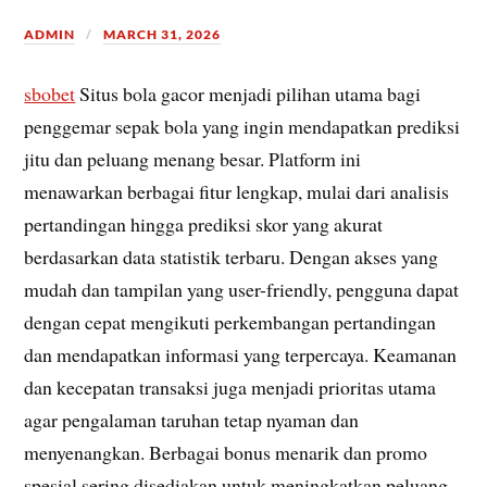
ADMIN
MARCH 31, 2026
sbobet
Situs bola gacor menjadi pilihan utama bagi
penggemar sepak bola yang ingin mendapatkan prediksi
jitu dan peluang menang besar. Platform ini
menawarkan berbagai fitur lengkap, mulai dari analisis
pertandingan hingga prediksi skor yang akurat
berdasarkan data statistik terbaru. Dengan akses yang
mudah dan tampilan yang user-friendly, pengguna dapat
dengan cepat mengikuti perkembangan pertandingan
dan mendapatkan informasi yang terpercaya. Keamanan
dan kecepatan transaksi juga menjadi prioritas utama
agar pengalaman taruhan tetap nyaman dan
menyenangkan. Berbagai bonus menarik dan promo
spesial sering disediakan untuk meningkatkan peluang