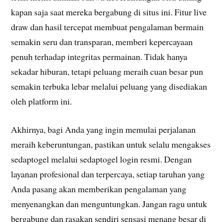
kapan saja saat mereka bergabung di situs ini. Fitur live
draw dan hasil tercepat membuat pengalaman bermain
semakin seru dan transparan, memberi kepercayaan
penuh terhadap integritas permainan. Tidak hanya
sekadar hiburan, tetapi peluang meraih cuan besar pun
semakin terbuka lebar melalui peluang yang disediakan
oleh platform ini.
Akhirnya, bagi Anda yang ingin memulai perjalanan
meraih keberuntungan, pastikan untuk selalu mengakses
sedaptogel melalui sedaptogel login resmi. Dengan
layanan profesional dan terpercaya, setiap taruhan yang
Anda pasang akan memberikan pengalaman yang
menyenangkan dan menguntungkan. Jangan ragu untuk
bergabung dan rasakan sendiri sensasi menang besar di