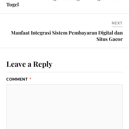
Togel
NEXT
Manfaat Integrasi Sistem Pembayaran Digital dan
Situs Gacor
Leave a Reply
COMMENT
*