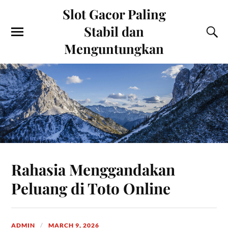
Slot Gacor Paling
Stabil dan
Menguntungkan
Rahasia Menggandakan
Peluang di Toto Online
ADMIN
MARCH 9, 2026