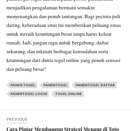
menjadikan pengalaman bermain semakin
menyenangkan dan penuh tantangan. Bagi pecinta judi
daring, keberadaan situs ini memberikan peluang emas
untuk meraih keuntungan besar tanpa harus keluar
rumah. Jadi, jangan ragu untuk bergabung, daftar
sekarang, dan nikmati berbagai kemudahan serta
keuntungan dari dunia togel online yang penuh sensasi
dan peluang besar!
PANEN TOGEL
PANENTOGEL
PANENTOGEL DAFTAR
PANENTOGEL LOGIN
TOGEL ONLINE
PREVIOUS
Cara Pintar Membangun Strategi Menang di Toto