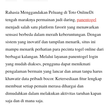
Rahasia Menggandakan Peluang di Toto OnlineDi
tengah maraknya permainan judi daring,
panentogel
menjadi salah satu platform favorit yang menawarkan
sensasi berbeda dalam meraih keberuntungan. Dengan
sistem yang inovatif dan tampilan menarik, situs ini
mampu menarik perhatian para pecinta togel online dari
berbagai kalangan. Melalui layanan panentogel login
yang mudah diakses, pengguna dapat menikmati
pengalaman bermain yang lancar dan aman tanpa harus
khawatir data pribadi bocor. Ketersediaan fitur lengkap
membuat setiap pemain merasa dihargai dan
dimudahkan dalam melakukan aktivitas taruhan kapan
saja dan di mana saja.