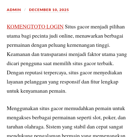
ADMIN
DECEMBER 10, 2025
KOMENGTOTO LOGIN
Situs gacor menjadi pilihan
utama bagi pecinta judi online, menawarkan berbagai
permainan dengan peluang kemenangan tinggi.
Keamanan dan transparansi menjadi faktor utama yang
dicari pengguna saat memilih situs gacor terbaik.
Dengan reputasi terpercaya, situs gacor menyediakan
layanan pelanggan yang responsif dan fitur lengkap
untuk kenyamanan pemain.
Menggunakan situs gacor memudahkan pemain untuk
mengakses berbagai permainan seperti slot, poker, dan
taruhan olahraga. Sistem yang stabil dan cepat sangat
mendukung pengalaman bermain yang menyenangkan