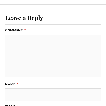
Leave a Reply
COMMENT
*
NAME
*