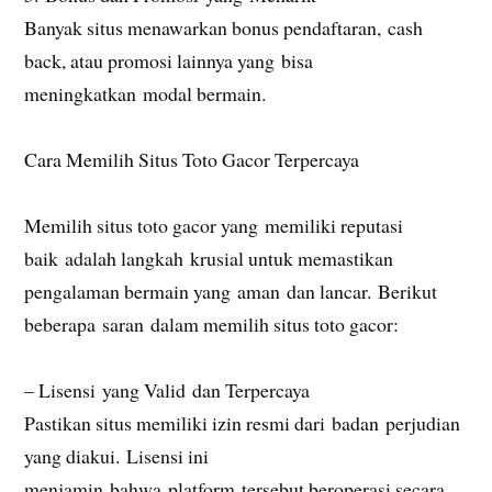
Banyak situs menawarkan bonus pendaftaran, cash
back, atau promosi lainnya yang bisa
meningkatkan modal bermain.
Cara Memilih Situs Toto Gacor Terpercaya
Memilih situs toto gacor yang memiliki reputasi
baik adalah langkah krusial untuk memastikan
pengalaman bermain yang aman dan lancar. Berikut
beberapa saran dalam memilih situs toto gacor:
– Lisensi yang Valid dan Terpercaya
Pastikan situs memiliki izin resmi dari badan perjudian
yang diakui. Lisensi ini
menjamin bahwa platform tersebut beroperasi secara