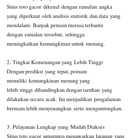
Situs toto gacor dikenal dengan ramalan angka
yang diperkuat oleh analisis statistik dan data yang
mendalam. Banyak pemain merasa terbantu
dengan ramalan tersebut, sehingga
meningkatkan kemungkinan untuk menang.
2. Tingkat Kemenangan yang Lebih Tinggi
Dengan prediksi yang tepat, pemain
memiliki kemungkinan menang yang
lebih tinggi dibandingkan dengan taruhan yang
dilakukan secara acak. Ini menjadikan pengalaman
bermain lebih menyenangkan serta menguntungkan.
3. Pelayanan Lengkap yang Mudah Diakses
Situs toto gacor umumnya menawarkan layanan yang