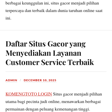
berbagai keunggulan ini, situs gacor menjadi pilihan
terpercaya dan terbaik dalam dunia taruhan online saat
ini.
Daftar Situs Gacor yang
Menyediakan Layanan
Customer Service Terbaik
ADMIN
DECEMBER 10, 2025
KOMENGTOTO LOGIN
Situs gacor menjadi pilihan
utama bagi pecinta judi online, menawarkan berbagai
permainan dengan peluang kemenangan tinggi.