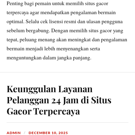
Penting bagi pemain untuk memilih situs gacor
terpercaya agar mendapatkan pengalaman bermain
optimal. Selalu cek lisensi resmi dan ulasan pengguna
sebelum bergabung. Dengan memilih situs gacor yang
tepat, peluang menang akan meningkat dan pengalaman
bermain menjadi lebih menyenangkan serta
menguntungkan dalam jangka panjang.
Keunggulan Layanan
Pelanggan 24 Jam di Situs
Gacor Terpercaya
ADMIN
DECEMBER 10, 2025