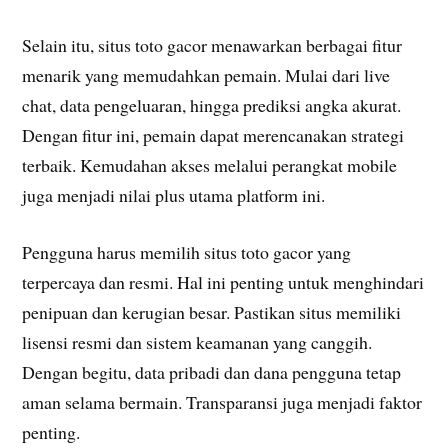
Selain itu, situs toto gacor menawarkan berbagai fitur
menarik yang memudahkan pemain. Mulai dari live
chat, data pengeluaran, hingga prediksi angka akurat.
Dengan fitur ini, pemain dapat merencanakan strategi
terbaik. Kemudahan akses melalui perangkat mobile
juga menjadi nilai plus utama platform ini.
Pengguna harus memilih situs toto gacor yang
terpercaya dan resmi. Hal ini penting untuk menghindari
penipuan dan kerugian besar. Pastikan situs memiliki
lisensi resmi dan sistem keamanan yang canggih.
Dengan begitu, data pribadi dan dana pengguna tetap
aman selama bermain. Transparansi juga menjadi faktor
penting.