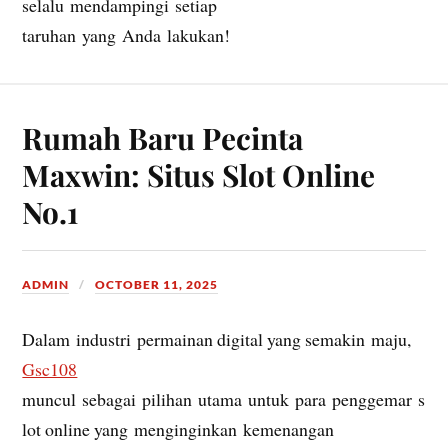
selalu mendampingi setiap
taruhan yang Anda lakukan!
Rumah Baru Pecinta
Maxwin: Situs Slot Online
No.1
ADMIN
OCTOBER 11, 2025
Dalam industri permainan digital yang semakin maju,
Gsc108
muncul sebagai pilihan utama untuk para penggemar s
lot online yang menginginkan kemenangan