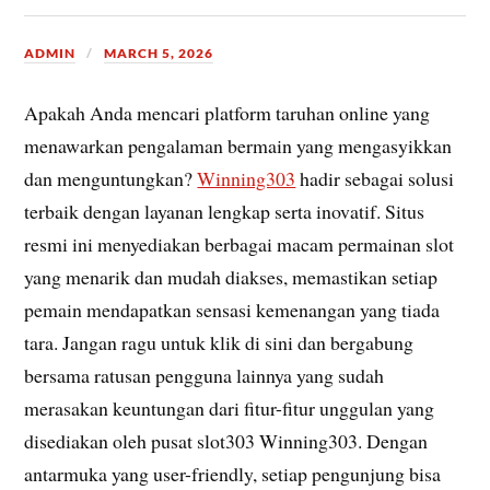
ADMIN
MARCH 5, 2026
Apakah Anda mencari platform taruhan online yang
menawarkan pengalaman bermain yang mengasyikkan
dan menguntungkan?
Winning303
hadir sebagai solusi
terbaik dengan layanan lengkap serta inovatif. Situs
resmi ini menyediakan berbagai macam permainan slot
yang menarik dan mudah diakses, memastikan setiap
pemain mendapatkan sensasi kemenangan yang tiada
tara. Jangan ragu untuk klik di sini dan bergabung
bersama ratusan pengguna lainnya yang sudah
merasakan keuntungan dari fitur-fitur unggulan yang
disediakan oleh pusat slot303 Winning303. Dengan
antarmuka yang user-friendly, setiap pengunjung bisa