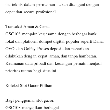
isu teknis dalam permainan—akan ditangani dengan
cepat dan secara profesional.
Transaksi Aman & Cepat
GSC108 menjalin kerjasama dengan berbagai bank
lokal dan platform dompet digital populer seperti Dana,
OVO, dan GoPay. Proses deposit dan penarikan
dilakukan dengan cepat, aman, dan tanpa hambatan.
Keamanan data pribadi dan keuangan pemain menjadi
prioritas utama bagi situs ini.
Koleksi Slot Gacor Pilihan
Bagi penggemar slot gacor,
GSC108 menyajikan berbagai