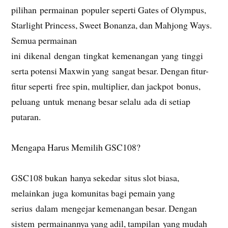
pilihan permainan populer seperti Gates of Olympus,
Starlight Princess, Sweet Bonanza, dan Mahjong Ways.
Semua permainan
ini dikenal dengan tingkat kemenangan yang tinggi
serta potensi Maxwin yang sangat besar. Dengan fitur-
fitur seperti free spin, multiplier, dan jackpot bonus,
peluang untuk menang besar selalu ada di setiap
putaran.
Mengapa Harus Memilih GSC108?
GSC108 bukan hanya sekedar situs slot biasa,
melainkan juga komunitas bagi pemain yang
serius dalam mengejar kemenangan besar. Dengan
sistem permainannya yang adil, tampilan yang mudah