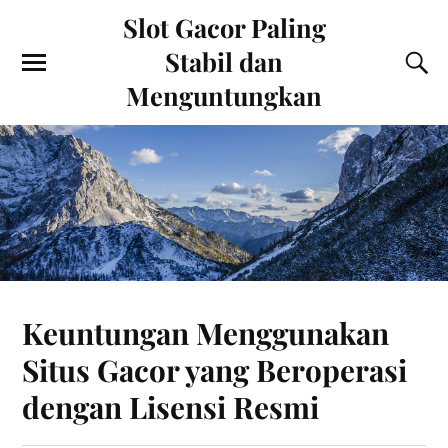
Slot Gacor Paling
Stabil dan
Menguntungkan
Keuntungan Menggunakan
Situs Gacor yang Beroperasi
dengan Lisensi Resmi