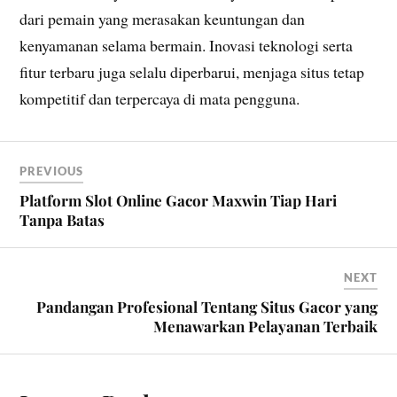
dari pemain yang merasakan keuntungan dan
kenyamanan selama bermain. Inovasi teknologi serta
fitur terbaru juga selalu diperbarui, menjaga situs tetap
kompetitif dan terpercaya di mata pengguna.
PREVIOUS
Platform Slot Online Gacor Maxwin Tiap Hari
Tanpa Batas
NEXT
Pandangan Profesional Tentang Situs Gacor yang
Menawarkan Pelayanan Terbaik