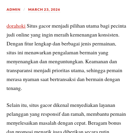
ADMIN
MARCH 23, 2026
dorahoki
Situs gacor menjadi pilihan utama bagi pecinta
judi online yang ingin meraih kemenangan konsisten.
Dengan fitur lengkap dan berbagai jenis permainan,
situs ini menawarkan pengalaman bermain yang
menyenangkan dan menguntungkan. Keamanan dan
transparansi menjadi prioritas utama, sehingga pemain
merasa nyaman saat bertransaksi dan bermain dengan
tenang.
Selain itu, situs gacor dikenal menyediakan layanan
pelanggan yang responsif dan ramah, membantu pemain
menyelesaikan masalah dengan cepat. Beragam bonus
dan promosi menarik juga diberikan secara rutin,