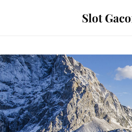
Slot Gaco