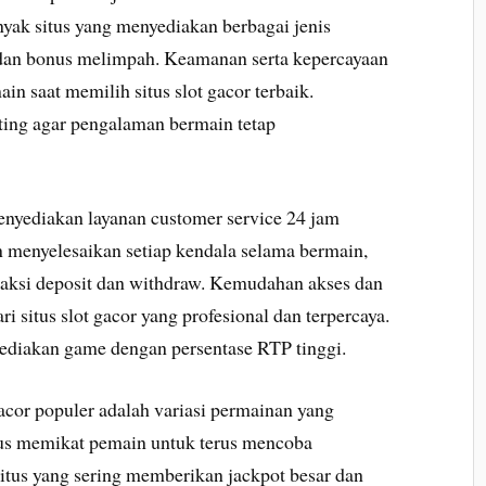
yak situs yang menyediakan berbagai jenis
 dan bonus melimpah. Keamanan serta kepercayaan
in saat memilih situs slot gacor terbaik.
nting agar pengalaman bermain tetap
 menyediakan layanan customer service 24 jam
 menyelesaikan setiap kendala selama bermain,
nsaksi deposit dan withdraw. Kemudahan akses dan
i situs slot gacor yang profesional dan terpercaya.
ediakan game dengan persentase RTP tinggi.
gacor populer adalah variasi permainan yang
nus memikat pemain untuk terus mencoba
tus yang sering memberikan jackpot besar dan