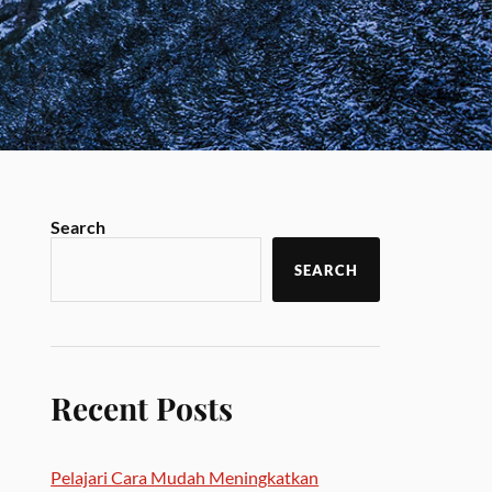
Search
SEARCH
Recent Posts
Pelajari Cara Mudah Meningkatkan