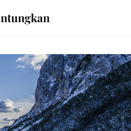
guntungkan