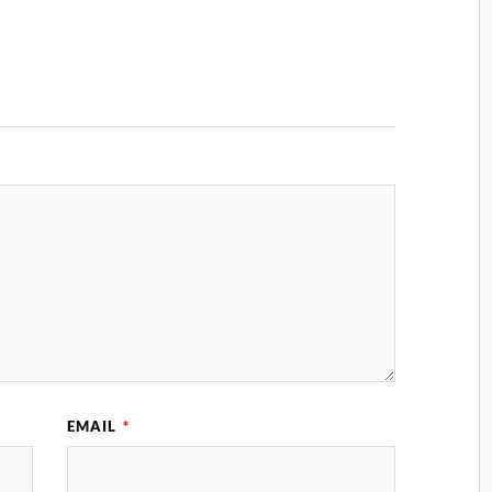
EMAIL
*