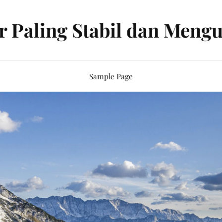
r Paling Stabil dan Men
Sample Page