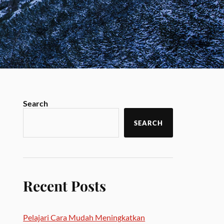
Search
SEARCH
Recent Posts
Pelajari Cara Mudah Meningkatkan