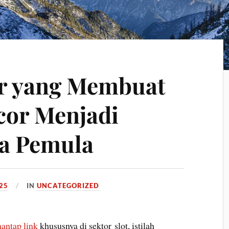
or yang Membuat
acor Menjadi
ma Pemula
25
IN
UNCATEGORIZED
mantap link
khususnya di sektor slot, istilah