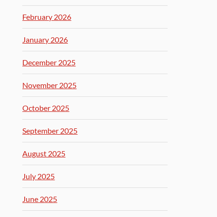
February 2026
January 2026
December 2025
November 2025
October 2025
September 2025
August 2025
July 2025
June 2025