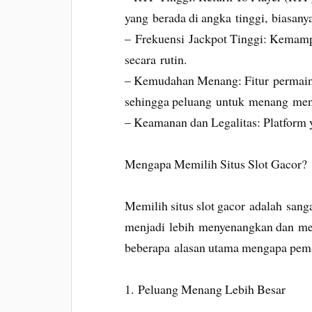
yang berada di angka tinggi, biasan
– Frekuensi Jackpot Tinggi: Kemam
secara rutin.
– Kemudahan Menang: Fitur permai
sehingga peluang untuk menang menj
– Keamanan dan Legalitas: Platform y
Mengapa Memilih Situs Slot Gacor?
Memilih situs slot gacor adalah sa
menjadi lebih menyenangkan dan me
beberapa alasan utama mengapa pema
1. Peluang Menang Lebih Besar