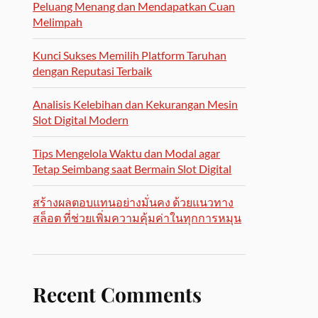
Peluang Menang dan Mendapatkan Cuan
Melimpah
Kunci Sukses Memilih Platform Taruhan
dengan Reputasi Terbaik
Analisis Kelebihan dan Kekurangan Mesin
Slot Digital Modern
Tips Mengelola Waktu dan Modal agar
Tetap Seimbang saat Bermain Slot Digital
สร้างผลตอบแทนอย่างมั่นคง ด้วยแนวทาง
สล็อต ที่ช่วยเพิ่มความคุ้มค่าในทุกการหมุน
Recent Comments