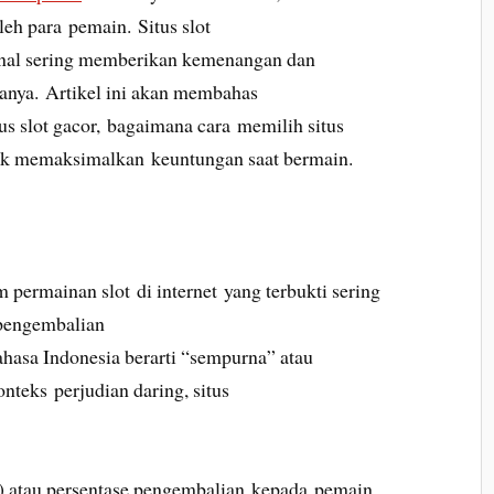
eh para pemain. Situs slot
enal sering memberikan kemenangan dan
anya. Artikel ini akan membahas
us slot gacor, bagaimana cara memilih situs
ntuk memaksimalkan keuntungan saat bermain.
m permainan slot di internet yang terbukti sering
pengembalian
ahasa Indonesia berarti “sempurna” atau
nteks perjudian daring, situs
P) atau persentase pengembalian kepada pemain