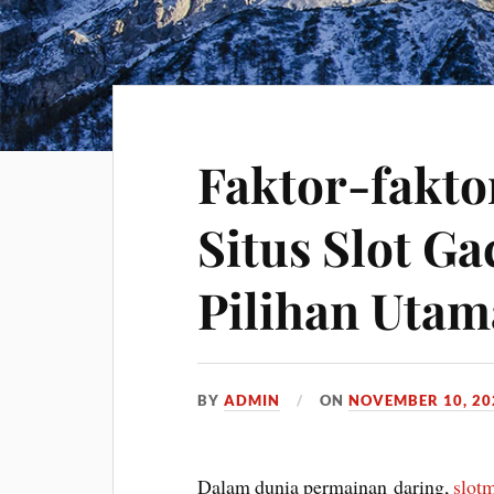
Faktor-fakt
Situs Slot G
Pilihan Uta
BY
ADMIN
ON
NOVEMBER 10, 20
Dalam dunia permainan daring,
slot