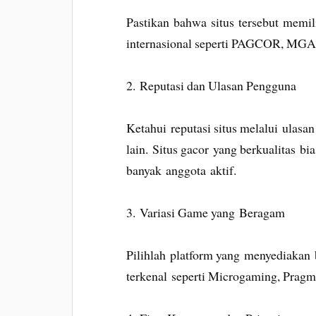
Pastikan bahwa situs tersebut memilik
internasional seperti PAGCOR, MGA,
2. Reputasi dan Ulasan Pengguna
Ketahui reputasi situs melalui ulasa
lain. Situs gacor yang berkualitas bi
banyak anggota aktif.
3. Variasi Game yang Beragam
Pilihlah platform yang menyediakan b
terkenal seperti Microgaming, Pragma