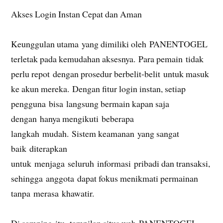
Akses Login Instan Cepat dan Aman
Keunggulan utama yang dimiliki oleh PANENTOGEL
terletak pada kemudahan aksesnya. Para pemain tidak
perlu repot dengan prosedur berbelit-belit untuk masuk
ke akun mereka. Dengan fitur login instan, setiap
pengguna bisa langsung bermain kapan saja
dengan hanya mengikuti beberapa
langkah mudah. Sistem keamanan yang sangat
baik diterapkan
untuk menjaga seluruh informasi pribadi dan transaksi,
sehingga anggota dapat fokus menikmati permainan
tanpa merasa khawatir.