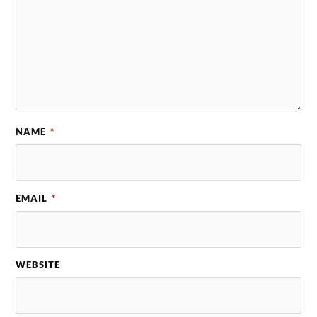
NAME
*
EMAIL
*
WEBSITE