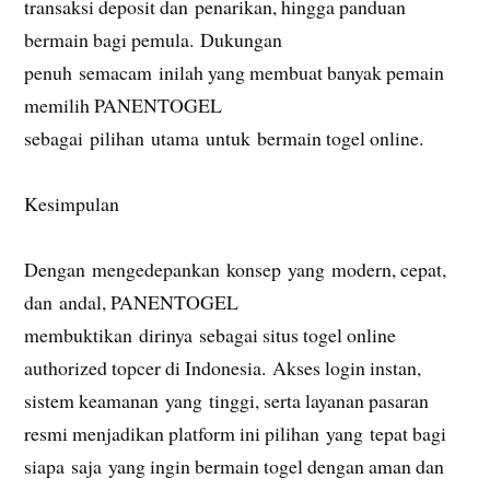
transaksi deposit dan penarikan, hingga panduan
bermain bagi pemula. Dukungan
penuh semacam inilah yang membuat banyak pemain
memilih PANENTOGEL
sebagai pilihan utama untuk bermain togel online.
Kesimpulan
Dengan mengedepankan konsep yang modern, cepat,
dan andal, PANENTOGEL
membuktikan dirinya sebagai situs togel online
authorized topcer di Indonesia. Akses login instan,
sistem keamanan yang tinggi, serta layanan pasaran
resmi menjadikan platform ini pilihan yang tepat bagi
siapa saja yang ingin bermain togel dengan aman dan