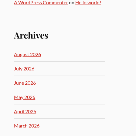
A WordPress Commenter
on
Hello world!
Archives
August 2026
July 2026
June 2026
May 2026
April 2026
March 2026