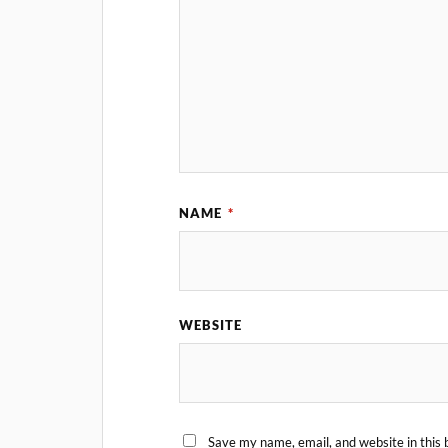
NAME
*
WEBSITE
Save my name, email, and website in this 