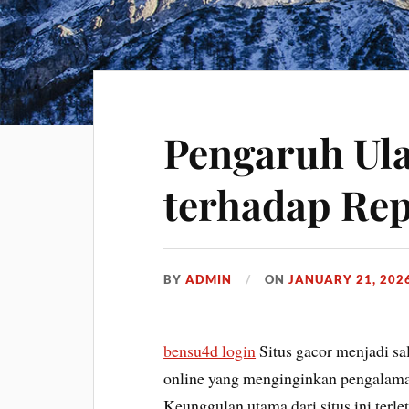
Pengaruh Ul
terhadap Rep
BY
ADMIN
ON
JANUARY 21, 202
bensu4d login
Situs gacor menjadi sal
online yang menginginkan pengalama
Keunggulan utama dari situs ini terle