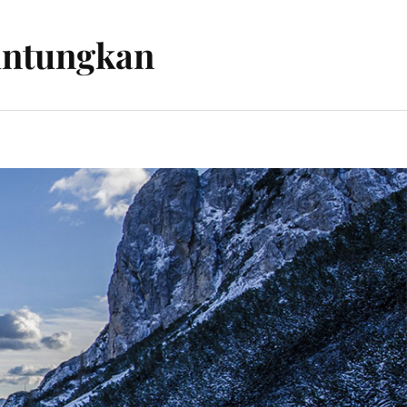
guntungkan