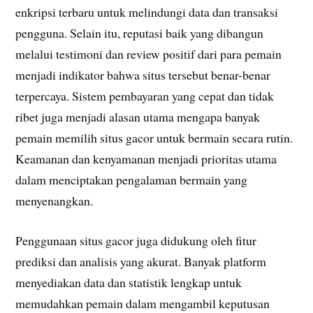
enkripsi terbaru untuk melindungi data dan transaksi
pengguna. Selain itu, reputasi baik yang dibangun
melalui testimoni dan review positif dari para pemain
menjadi indikator bahwa situs tersebut benar-benar
terpercaya. Sistem pembayaran yang cepat dan tidak
ribet juga menjadi alasan utama mengapa banyak
pemain memilih situs gacor untuk bermain secara rutin.
Keamanan dan kenyamanan menjadi prioritas utama
dalam menciptakan pengalaman bermain yang
menyenangkan.
Penggunaan situs gacor juga didukung oleh fitur
prediksi dan analisis yang akurat. Banyak platform
menyediakan data dan statistik lengkap untuk
memudahkan pemain dalam mengambil keputusan