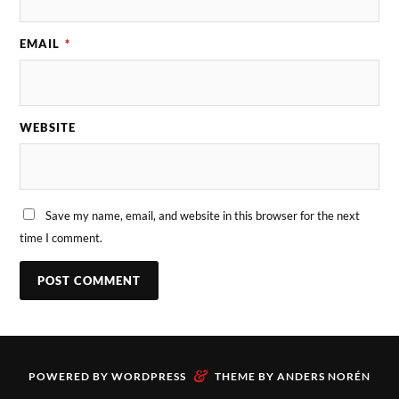
EMAIL
*
WEBSITE
Save my name, email, and website in this browser for the next
time I comment.
&
POWERED BY
WORDPRESS
THEME BY
ANDERS NORÉN