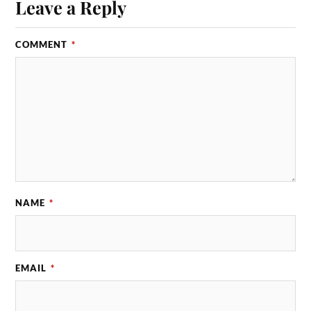
Leave a Reply
COMMENT
*
NAME
*
EMAIL
*