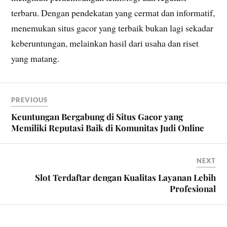
terbaru. Dengan pendekatan yang cermat dan informatif,
menemukan situs gacor yang terbaik bukan lagi sekadar
keberuntungan, melainkan hasil dari usaha dan riset
yang matang.
PREVIOUS
Keuntungan Bergabung di Situs Gacor yang
Memiliki Reputasi Baik di Komunitas Judi Online
NEXT
Slot Terdaftar dengan Kualitas Layanan Lebih
Profesional