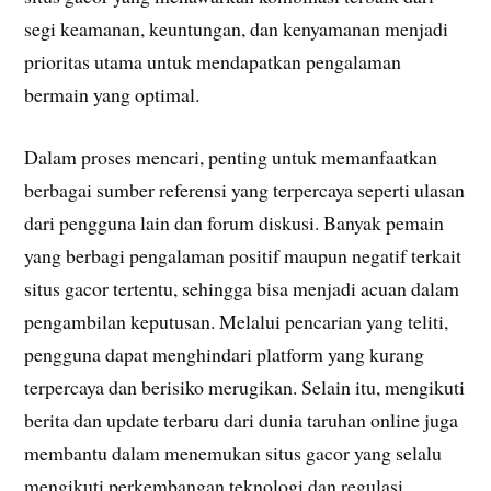
segi keamanan, keuntungan, dan kenyamanan menjadi
prioritas utama untuk mendapatkan pengalaman
bermain yang optimal.
Dalam proses mencari, penting untuk memanfaatkan
berbagai sumber referensi yang terpercaya seperti ulasan
dari pengguna lain dan forum diskusi. Banyak pemain
yang berbagi pengalaman positif maupun negatif terkait
situs gacor tertentu, sehingga bisa menjadi acuan dalam
pengambilan keputusan. Melalui pencarian yang teliti,
pengguna dapat menghindari platform yang kurang
terpercaya dan berisiko merugikan. Selain itu, mengikuti
berita dan update terbaru dari dunia taruhan online juga
membantu dalam menemukan situs gacor yang selalu
mengikuti perkembangan teknologi dan regulasi