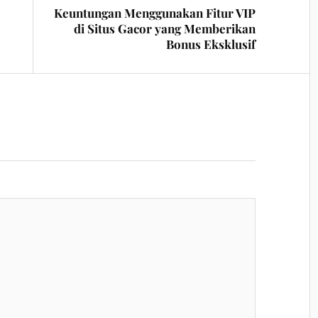
Keuntungan Menggunakan Fitur VIP
di Situs Gacor yang Memberikan
Bonus Eksklusif