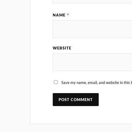
NAME
*
WEBSITE
Save my name, email, and website in this 