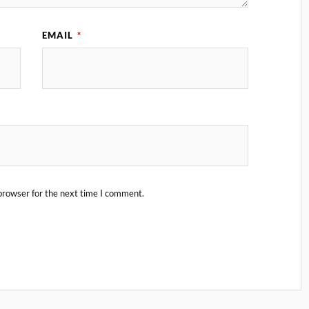
EMAIL
*
browser for the next time I comment.