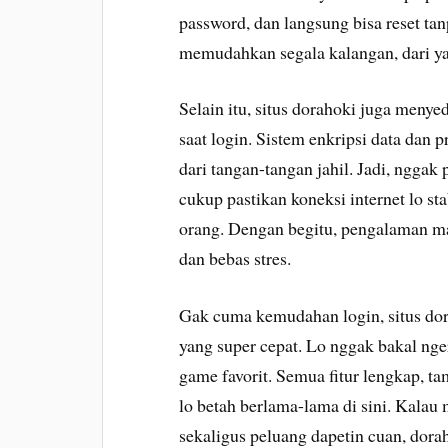
password, dan langsung bisa reset tan
memudahkan segala kalangan, dari y
Selain itu, situs dorahoki juga meny
saat login. Sistem enkripsi data dan 
dari tangan-tangan jahil. Jadi, nggak
cukup pastikan koneksi internet lo st
orang. Dengan begitu, pengalaman ma
dan bebas stres.
Gak cuma kemudahan login, situs dor
yang super cepat. Lo nggak bakal nger
game favorit. Semua fitur lengkap, ta
lo betah berlama-lama di sini. Kalau 
sekaligus peluang dapetin cuan, doraho