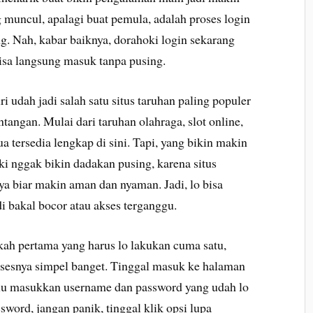
g muncul, apalagi buat pemula, adalah proses login
. Nah, kabar baiknya, dorahoki login sekarang
bisa langsung masuk tanpa pusing.
ri udah jadi salah satu situs taruhan paling populer
angan. Mulai dari taruhan olahraga, slot online,
 tersedia lengkap di sini. Tapi, yang bikin makin
i nggak bikin dadakan pusing, karena situs
ya biar makin aman dan nyaman. Jadi, lo bisa
i bakal bocor atau akses terganggu.
kah pertama yang harus lo lakukan cuma satu,
prosesnya simpel banget. Tinggal masuk ke halaman
lalu masukkan username dan password yang udah lo
word, jangan panik, tinggal klik opsi lupa