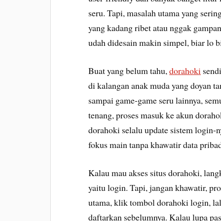
seru. Tapi, masalah utama yang serin
yang kadang ribet atau nggak gampang
udah didesain makin simpel, biar lo 
Buat yang belum tahu,
dorahoki
sendi
di kalangan anak muda yang doyan tant
sampai game-game seru lainnya, semua
tenang, proses masuk ke akun dorahok
dorahoki selalu update sistem login-n
fokus main tanpa khawatir data pribad
Kalau mau akses situs dorahoki, lang
yaitu login. Tapi, jangan khawatir, 
utama, klik tombol dorahoki login, 
daftarkan sebelumnya. Kalau lupa pass