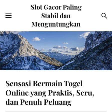
Slot Gacor Paling
Stabil dan
Menguntungkan
Sensasi Bermain Togel
Online yang Praktis, Seru,
dan Penuh Peluang