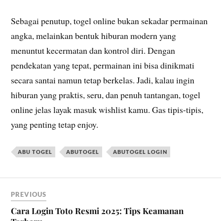
Sebagai penutup, togel online bukan sekadar permainan
angka, melainkan bentuk hiburan modern yang
menuntut kecermatan dan kontrol diri. Dengan
pendekatan yang tepat, permainan ini bisa dinikmati
secara santai namun tetap berkelas. Jadi, kalau ingin
hiburan yang praktis, seru, dan penuh tantangan, togel
online jelas layak masuk wishlist kamu. Gas tipis-tipis,
yang penting tetap enjoy.
ABU TOGEL
ABUTOGEL
ABUTOGEL LOGIN
PREVIOUS
Cara Login Toto Resmi 2025: Tips Keamanan