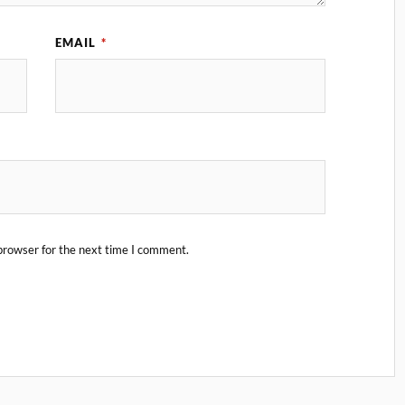
EMAIL
*
browser for the next time I comment.