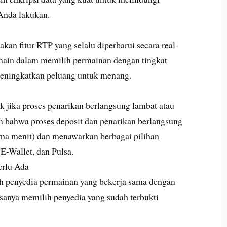
 Anda lakukan.
kan fitur RTP yang selalu diperbarui secara real-
pemain dalam memilih permainan dengan tingkat
meningkatkan peluang untuk menang.
k jika proses penarikan berlangsung lambat atau
an bahwa proses deposit dan penarikan berlangsung
lima menit) dan menawarkan berbagai pilihan
 E-Wallet, dan Pulsa.
erlu Ada
leh penyedia permainan yang bekerja sama dengan
iasanya memilih penyedia yang sudah terbukti