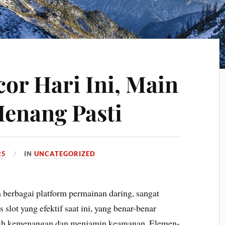
cor Hari Ini, Main
enang Pasti
25
IN
UNCATEGORIZED
 berbagai platform permainan daring, sangat
slot yang efektif saat ini, yang benar-benar
h kemenangan dan menjamin keamanan. Elemen-