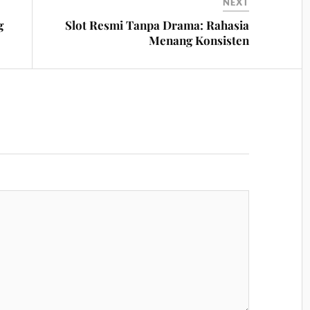
NEXT
g
Slot Resmi Tanpa Drama: Rahasia
Menang Konsisten