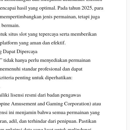
ncapai hasil yang optimal. Pada tahun 2025, para
 mempertimbangkan jenis permainan, tetapi juga
k bermain.
tuk situs slot yang tepercaya serta memberikan
platform yang aman dan efektif.
ng Dapat Dipercaya
” tidak hanya perlu menyediakan permainan
 memenuhi standar profesional dan dapat
riteria penting untuk diperhatikan:
a
iliki lisensi resmi dari badan pengawas
ippine Amusement and Gaming Corporation) atau
ensi ini menjamin bahwa semua permainan yang
an, adil, dan terhindar dari penipuan. Pastikan
em enkripsi data yang kuat untuk melindungi