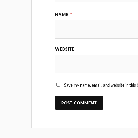
NAME
*
WEBSITE
Save my name, email, and website in this 