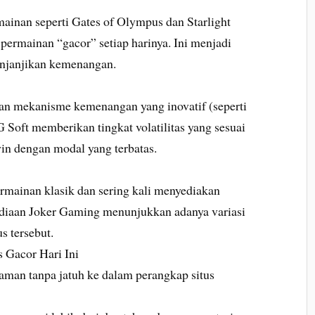
rmainan seperti Gates of Olympus dan Starlight
 permainan “gacor” setiap harinya. Ini menjadi
menjanjikan kemenangan.
an mekanisme kemenangan yang inovatif (seperti
Soft memberikan tingkat volatilitas yang sesuai
in dengan modal yang terbatas.
rmainan klasik dan sering kali menyediakan
sediaan Joker Gaming menunjukkan adanya variasi
s tersebut.
 Gacor Hari Ini
aman tanpa jatuh ke dalam perangkap situs