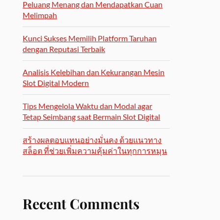
Peluang Menang dan Mendapatkan Cuan
Melimpah
Kunci Sukses Memilih Platform Taruhan
dengan Reputasi Terbaik
Analisis Kelebihan dan Kekurangan Mesin
Slot Digital Modern
Tips Mengelola Waktu dan Modal agar
Tetap Seimbang saat Bermain Slot Digital
สร้างผลตอบแทนอย่างมั่นคง ด้วยแนวทาง
สล็อต ที่ช่วยเพิ่มความคุ้มค่าในทุกการหมุน
Recent Comments