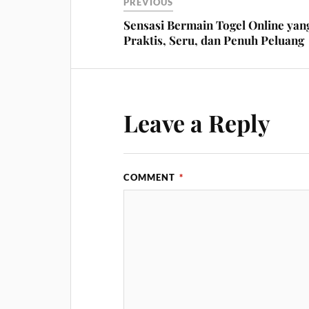
PREVIOUS
Sensasi Bermain Togel Online yan
Praktis, Seru, dan Penuh Peluang
Leave a Reply
COMMENT
*