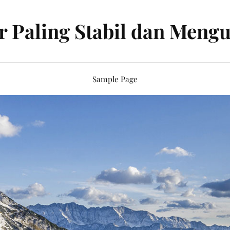
r Paling Stabil dan Men
Sample Page