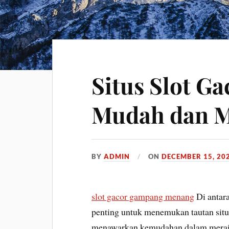
Situs Slot Ga
Mudah dan M
BY
ADMIN
ON
DECEMBER 15, 20
slot gacor gampang menang
Di antara
penting untuk menemukan tautan situs 
menawarkan kemudahan dalam merai