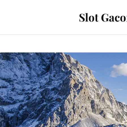
Slot Gaco