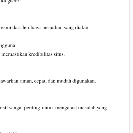
lot gacor:
 resmi dari lembaga perjudian yang diakui.
engguna
 memastikan kredibilitas situs.
tawarkan aman, cepat, dan mudah digunakan.
nsif sangat penting untuk mengatasi masalah yang