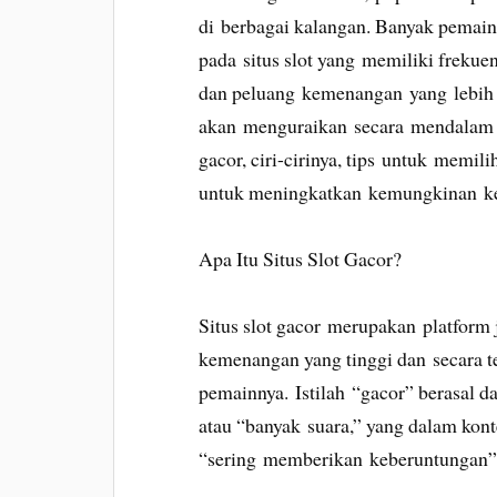
di berbagai kalangan. Banyak pemain
pada situs slot yang memiliki freku
dan peluang kemenangan yang lebih b
akan menguraikan secara mendalam t
gacor, ciri-cirinya, tips untuk memili
untuk meningkatkan kemungkinan 
Apa Itu Situs Slot Gacor?
Situs slot gacor merupakan platform j
kemenangan yang tinggi dan secara t
pemainnya. Istilah “gacor” berasal da
atau “banyak suara,” yang dalam konte
“sering memberikan keberuntungan”