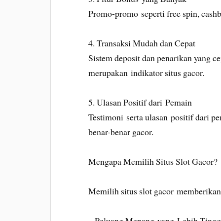
Promo-promo seperti free spin, cashb
4. Transaksi Mudah dan Cepat
Sistem deposit dan penarikan yang c
merupakan indikator situs gacor.
5. Ulasan Positif dari Pemain
Testimoni serta ulasan positif dari p
benar-benar gacor.
Mengapa Memilih Situs Slot Gacor?
Memilih situs slot gacor memberikan 
– Peluang Menang yang Lebih Tingg