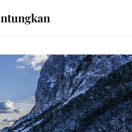
guntungkan