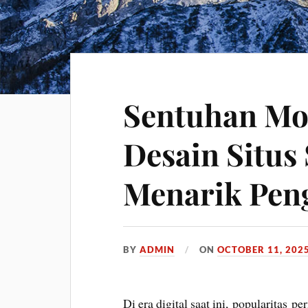
Sentuhan Mo
Desain Situs
Menarik Pen
BY
ADMIN
ON
OCTOBER 11, 202
Di era digital saat ini, popularitas p