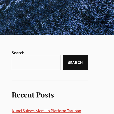
Search
SEARCH
Recent Posts
Kunci Sukses Memilih Platform Taruhan