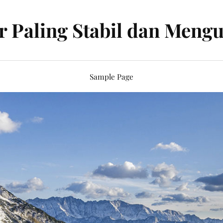
r Paling Stabil dan Men
Sample Page