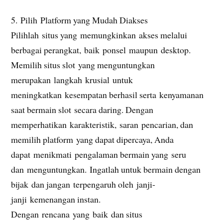
5. Pilih Platform yang Mudah Diakses
Pilihlah situs yang memungkinkan akses melalui
berbagai perangkat, baik ponsel maupun desktop.
Memilih situs slot yang menguntungkan
merupakan langkah krusial untuk
meningkatkan kesempatan berhasil serta kenyamanan
saat bermain slot secara daring. Dengan
memperhatikan karakteristik, saran pencarian, dan
memilih platform yang dapat dipercaya, Anda
dapat menikmati pengalaman bermain yang seru
dan menguntungkan. Ingatlah untuk bermain dengan
bijak dan jangan terpengaruh oleh janji-
janji kemenangan instan.
Dengan rencana yang baik dan situs