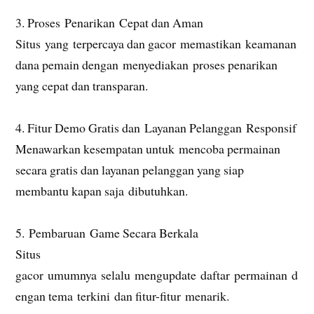
3. Proses Penarikan Cepat dan Aman
Situs yang terpercaya dan gacor memastikan keamanan
dana pemain dengan menyediakan proses penarikan
yang cepat dan transparan.
4. Fitur Demo Gratis dan Layanan Pelanggan Responsif
Menawarkan kesempatan untuk mencoba permainan
secara gratis dan layanan pelanggan yang siap
membantu kapan saja dibutuhkan.
5. Pembaruan Game Secara Berkala
Situs
gacor umumnya selalu mengupdate daftar permainan d
engan tema terkini dan fitur-fitur menarik.