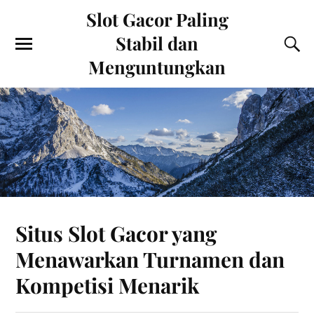
Slot Gacor Paling
Stabil dan
Menguntungkan
Situs Slot Gacor yang
Menawarkan Turnamen dan
Kompetisi Menarik